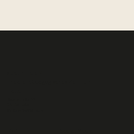
spielmitte e.V. –
Theaterpädagogisches Zentrum
Halle
Geiststraße 22
06108 Halle
info(a)spielmitte.de
Richtlinien
Social Media