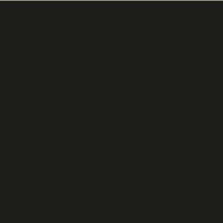
spielmitte e.V. –
Theaterpädagogisches Zentrum
Halle
Geiststraße 22
06108 Halle
info(a)spielmitte.de
Richtlinien
Social Media
↗
tiktok
Datenschutz
↗
Impressum
Instagram