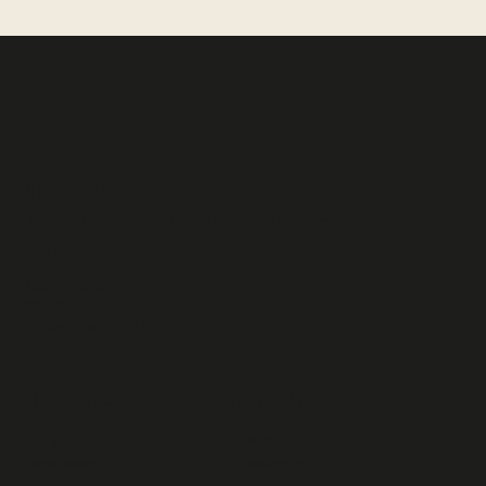
spielmitte e.V. –
Theaterpädagogisches Zentrum
Halle
Geiststraße 22
06108 Halle
info(a)spielmitte.de
Richtlinien
Social Media
↗
tiktok
Datenschutz
↗
Impressum
Instagram